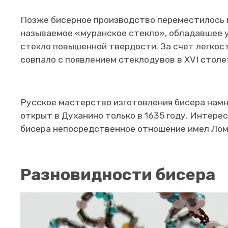
Позже бисерное производство переместилось в
называемое «муранское стекло», обладавшее ун
стекло повышенной твердости. За счет легкост
совпало с появлением стеклодувов в XVI столе
Русское мастерство изготовления бисера намно
открыт в Духанино только в 1635 году. Интере
бисера непосредственное отношение имел Ломо
Разновидности бисера