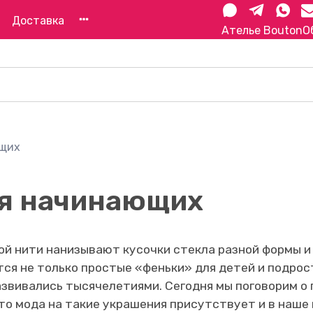
Доставка
Ателье Bouton
О
ющих
ля начинающих
чной нити нанизывают кусочки стекла разной формы 
ся не только простые «феньки» для детей и подрост
азвивались тысячелетиями. Сегодня мы поговорим о
то мода на такие украшения присутствует и в наше 