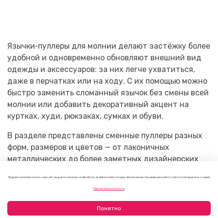
Язычки‑пуллеры для молнии делают застёжку более
удобной и одновременно обновляют внешний вид
одежды и аксессуаров: за них легче ухватиться,
даже в перчатках или на ходу. С их помощью можно
быстро заменить сломанный язычок без смены всей
молнии или добавить декоративный
акцент
на
куртках, худи, рюкзаках, сумках и обуви.
В разделе представлены сменные пуллеры разных
форм, размеров и цветов — от лаконичных
металлических до более заметных дизайнерских
вариантов, подходящих для детской, спортивной,
Продолжая использовать наш сайт, вы даете согласие на обработку файлов cookie, которые обеспечивают правильную работу сайта и соглашаетесь с нашей
повседневной и верхней одежды. Заказывайте
Политикой безопасности
язычки‑пуллеры для молний с доставкой на дом на
сайте Bouton или приобретайте их в
Понятно
офлайн‑магазинах в Москве и Санкт‑Петербурге, а