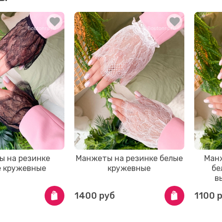
ы на резинке
Манжеты на резинке белые
Ман
е кружевные
кружевные
бе
в
1400 руб
1100 