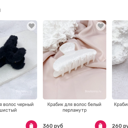
и
я волос черный
Крабик для волос белый
Краби
шистый
перламутр
360 руб
260 р