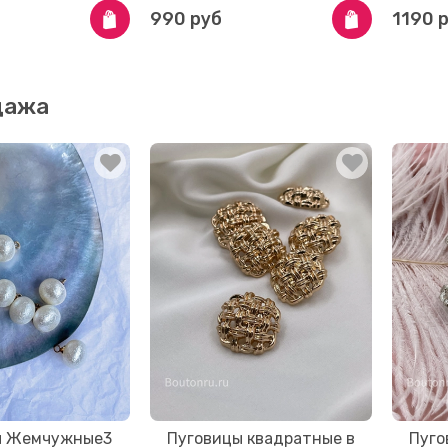
990 руб
1190 
дажа
ы Жемчужные3
Пуговицы квадратные в
Пуго