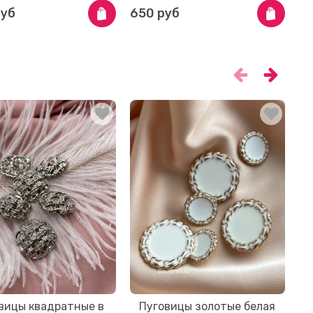
руб
650 руб
8
вицы квадратные в
Пуговицы золотые белая