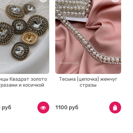
ицы Квадрат золото
Тесьма (цепочка) жемчуг
Н
тразами и косичкой
стразы
п
л
 руб
1100 руб
5