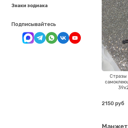
Знаки зодиака
Подписывайтесь
Стразы
самоклею
39х
2150 руб
Манже