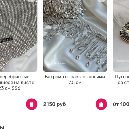
 серебристые
Бахрома стразы с каплями
Пугов
щиеся на листе
7,5 см
со с
23 см SS6
2150 руб
100
От
ты