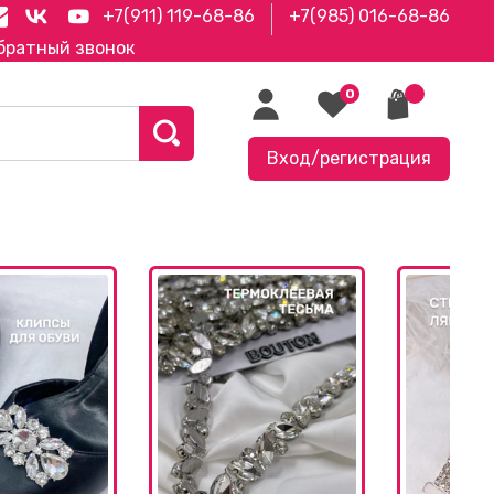
+7(911) 119-68-86
+7(985) 016-68-86
братный звонок
0
Вход/регистрация