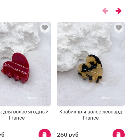
к для волос ягодный
Крабик для волос леопард
France
France
уб
260 руб
2