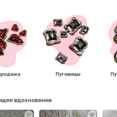
продажа
Пуговицы
Пу
ющее вдохновение