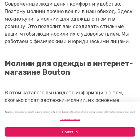
Современные люди ценят комфорт и удобство.
Поэтому молнии прочно вошли в наш обиход. Здесь
можно купить молнии для одежды оптом и в
розницу. Это позволит вам создавать стильные
вещи, чтобы люди носили их с удовольствием. Мы
работаем с физическими и юридическими лицами.
Молнии для одежды в интернет-
магазине Bouton
В этом каталоге вы найдете информацию о том,
сколько стоят застежки-молнии, их основные
характеристики и фотографии. Ну а если хотите
Продолжая использовать наш сайт, вы даете согласие на обработку файлов cookie, которые обеспечивают правильную работу сайта и соглашаетесь с нашей
увидеть детальнее, приезжайте в наши салоны в
Политикой безопасности
Санкт-Петербурге и Москве. Наши сотрудники
помогут сориентироваться в имеющихся товарах.
Понятно
Не забудьте записаться на просмотр по телефону