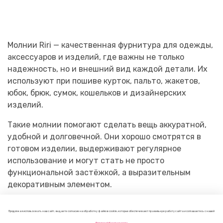
Молнии Riri — качественная фурнитура для одежды,
аксессуаров и изделий, где важны не только
надежность, но и внешний вид каждой детали. Их
используют при пошиве курток, пальто, жакетов,
юбок, брюк, сумок, кошельков и дизайнерских
изделий.
Такие молнии помогают сделать вещь аккуратной,
удобной и долговечной. Они хорошо смотрятся в
готовом изделии, выдерживают регулярное
использование и могут стать не просто
функциональной застёжкой, а выразительным
декоративным элементом.
Молнии Riri выбирают для индивидуального пошива,
Продолжая использовать наш сайт, вы даете согласие на обработку файлов cookie, которые обеспечивают правильную работу сайта и соглашаетесь с нашей
ремонта и обновления одежды, а также для работы