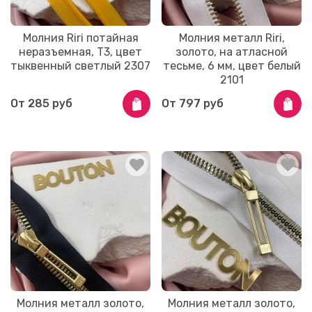
Молния Riri потайная
Молния металл Riri,
неразъемная, Т3, цвет
золото, на атласной
тыквенный светлый 2307
тесьме, 6 мм, цвет белый
2101
От
285 руб
От
797 руб
Молния металл золото,
Молния металл золото,