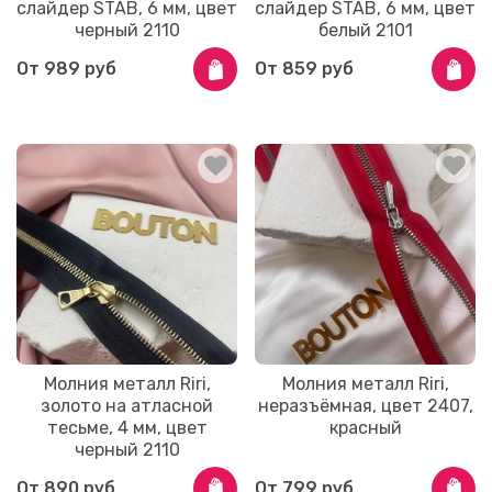
слайдер STAB, 6 мм, цвет
слайдер STAB, 6 мм, цвет
черный 2110
белый 2101
От
989 руб
От
859 руб
Молния металл Riri,
Молния металл Riri,
золото на атласной
неразъёмная, цвет 2407,
тесьме, 4 мм, цвет
красный
черный 2110
От
890 руб
От
799 руб