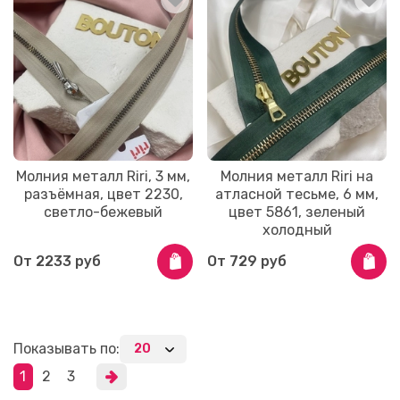
Молния металл Riri, 3 мм,
Молния металл Riri на
разъёмная, цвет 2230,
атласной тесьме, 6 мм,
светло-бежевый
цвет 5861, зеленый
холодный
От
2233 руб
От
729 руб
Показывать по:
1
2
3