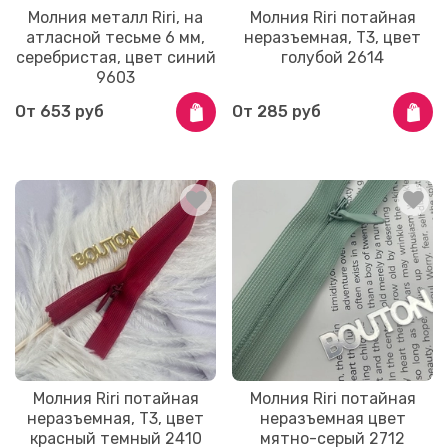
Молния металл Riri, на
Молния Riri потайная
атласной тесьме 6 мм,
неразъемная, Т3, цвет
серебристая, цвет синий
голубой 2614
9603
От
653 руб
От
285 руб
Молния Riri потайная
Молния Riri потайная
неразъемная, Т3, цвет
неразъемная цвет
красный темный 2410
мятно-серый 2712