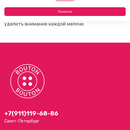
Политикой безопасности
с премиальными тканями и сложными проектами.
Это фурнитура для тех случаев, когда хочется
Понятно
получить чистый профессиональный результат и
уделить внимание каждой мелочи.
+7(911)119-68-86
Санкт-Петербург