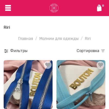
0
Riri
Главная
Молнии для одежды
Riri
Фильтры
Сортировка