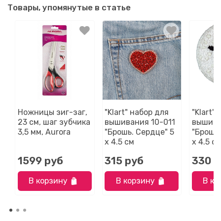
Товары, упомянутые в статье
Ножницы зиг-заг,
"Klart" набор для
"Klart"
23 см, шаг зубчика
вышивания 10-011
вышива
3,5 мм, Aurora
"Брошь. Сердце" 5
"Брошь.
х 4.5 см
х 4.5 с
1599 руб
315 руб
330 р
В корзину
В корзину
В ко