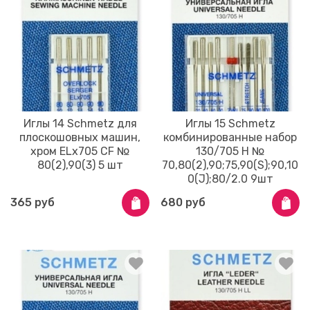
Иглы 14 Schmetz для
Иглы 15 Schmetz
плоскошовных машин,
комбинированные набор
хром ELx705 CF №
130/705 H №
80(2),90(3) 5 шт
70,80(2),90;75,90(S);90,10
0(J);80/2.0 9шт
365 руб
680 руб