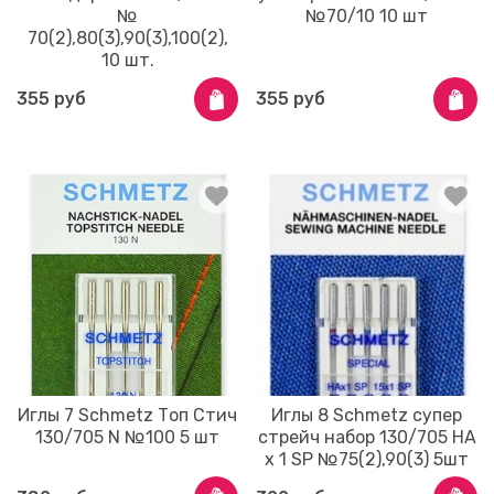
№
№70/10 10 шт
70(2),80(3),90(3),100(2),
10 шт.
355 руб
355 руб
Иглы 7 Schmetz Топ Стич
Иглы 8 Schmetz супер
130/705 N №100 5 шт
стрейч набор 130/705 HA
x 1 SP №75(2),90(3) 5шт