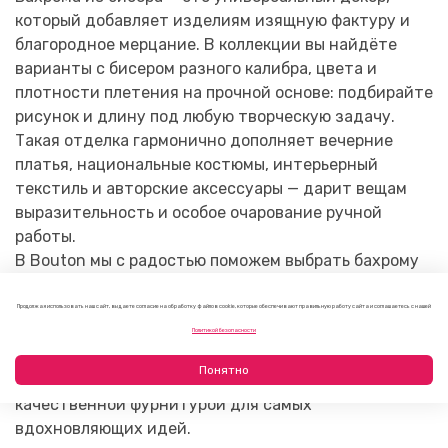
который добавляет изделиям изящную фактуру и
благородное мерцание. В коллекции вы найдёте
варианты с бисером разного калибра, цвета и
плотности плетения на прочной основе: подбирайте
рисунок и длину под любую творческую задачу.
Такая отделка гармонично дополняет вечерние
платья, национальные костюмы, интерьерный
текстиль и авторские аксессуары — дарит вещам
выразительность и особое очарование ручной
работы.
В Bouton мы с радостью поможем выбрать бахрому
из бисера, которая идеально подойдёт вашему
проекту. Заказывайте онлайн с доставкой по
Продолжая использовать наш сайт, вы даете согласие на обработку файлов cookie, которые обеспечивают правильную работу сайта и соглашаетесь с нашей
России или приходите в наши магазины в Москве и
Политикой безопасности
Санкт‑Петербурге — доступны опт и розница.
Понятно
Творите с удовольствием, а мы обеспечим вас
качественной фурнитурой для самых
вдохновляющих идей.