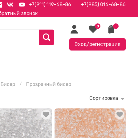
+7(911) 119-68-86
+7(985) 016-68-86
братный звонок
0
Вход/регистрация
Бисер
Прозрачный бисер
Сортировка