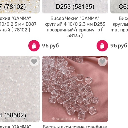
Чехия "GAMMA"
Бисер Чехия "GAMMA"
Бис
 10/0 2.3 мм E087
круглый 4 10/0 2.3 мм D253
круглы
ный ( 78102 )
прозрачный/перламутр (
mat про
58135 )
95 руб
95 руб
Чехия "GAMMA"
Бусины акриловые гранёные