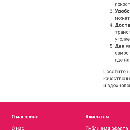
яркос
Удобс
можете
Доста
трансп
уголке
Два м
самост
где н
Посетите н
качественн
и вдохнове
О магазине
Клиентам
О нас
Публичная оферта