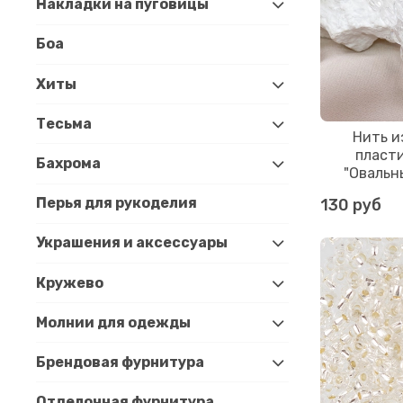
Накладки на пуговицы
Боа
Хиты
Тесьма
Нить и
пласт
Бахрома
"Овальн
Перья для рукоделия
130 руб
Украшения и аксессуары
Кружево
Молнии для одежды
Брендовая фурнитура
Отделочная фурнитура