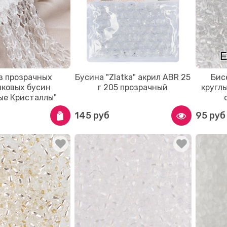
з прозрачных
Бусина "Zlatka" акрил ABR 25
Бис
иковых бусин
г 205 прозрачный
круглы
ые Кристаллы"
145 руб
95 руб