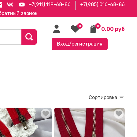
+7(911) 119-68-86
+7(985) 016-68-86
братный звонок
0
0
0.00 руб
Вход/регистрация
Сортировка