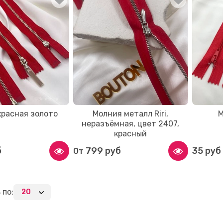
красная золото
Молния металл Riri,
М
неразъёмная, цвет 2407,
красный
б
799 руб
35 руб
От
 по: