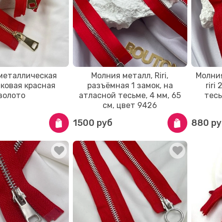
металлическая
Молния металл, Riri,
Молни
ковая красная
разъёмная 1 замок, на
riri
золото
атласной тесьме, 4 мм, 65
тесь
см, цвет 9426
1500 руб
880 ру