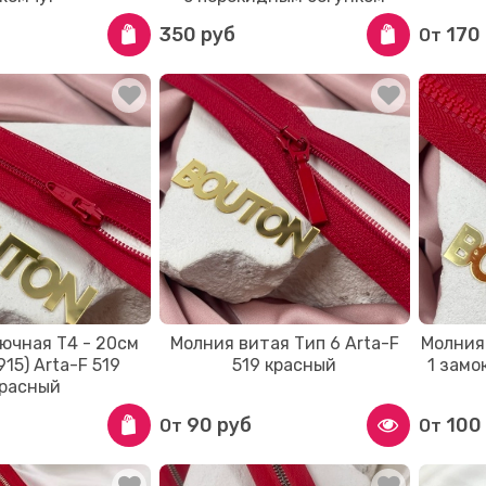
350 руб
170
От
ючная Т4 - 20см
Молния витая Тип 6 Arta-F
Молния 
15) Arta-F 519
519 красный
1 замо
расный
90 руб
100
От
От