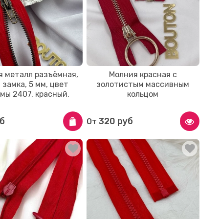
я металл разъёмная,
Молния красная с
 2 замка, 5 мм, цвет
золотистым массивным
мы 2407, красный.
кольцом
б
320 руб
От