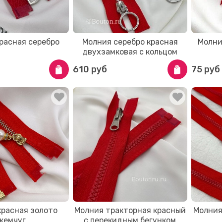
расная серебро
Молния серебро красная
Молни
двухзамковая с кольцом
610 руб
75 руб
красная золото
Молния тракторная красный
Молния
жемчуг
с перекидным бегунком