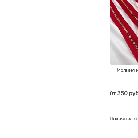
Молния 
350 ру
От
Показывать