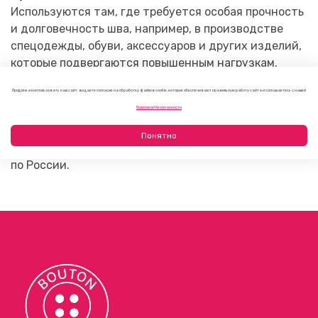
Используются там, где требуется особая прочность
и долговечность шва, например, в производстве
спецодежды, обуви, аксессуаров и других изделий,
которые подвергаются повышенным нагрузкам.
Продолжая использовать наш сайт, вы даете согласие на обработку файлов cookie, которые обеспечивают правильную работу сайта и соглашаетесь с нашей
В общем, армированные нити – это инновационное
Политикой безопасности
решение для производства высококачественных,
прочных и долговечных изделий. На нашем сайте вы
Понятно
можете
заказать
их оптом и в розницу, с доставкой
по России.