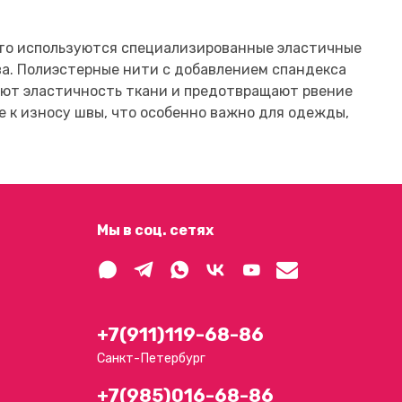
асто используются специализированные эластичные
ва. Полиэстерные нити с добавлением спандекса
няют эластичность ткани и предотвращают рвение
 к износу швы, что особенно важно для одежды,
Мы в соц. сетях
+7(911)119-68-86
Санкт-Петербург
+7(985)016-68-86