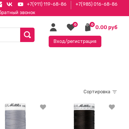
+7(911) 119-68-86
+7(985) 016-68-86
братный звонок
0
0
0.00 руб
Вход/регистрация
Сортировка