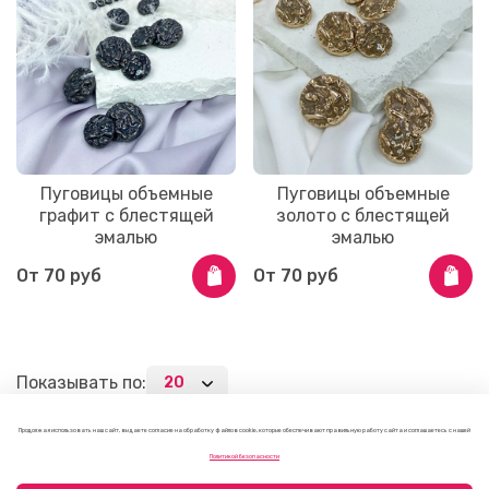
Пуговицы объемные
Пуговицы объемные
графит с блестящей
золото с блестящей
эмалью
эмалью
От
70 руб
От
70 руб
Показывать по:
1
2
3
75
…
Продолжая использовать наш сайт, вы даете согласие на обработку файлов cookie, которые обеспечивают правильную работу сайта и соглашаетесь с нашей
Политикой безопасности