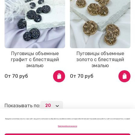
Пуговицы объемные
Пуговицы объемные
графит с блестящей
золото с блестящей
эмалью
эмалью
От
70 руб
От
70 руб
Показывать по:
1
2
3
75
…
Продолжая использовать наш сайт, вы даете согласие на обработку файлов cookie, которые обеспечивают правильную работу сайта и соглашаетесь с нашей
Политикой безопасности