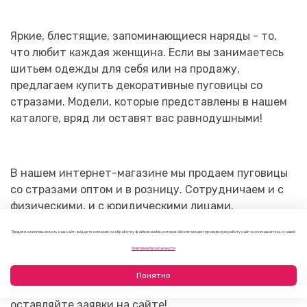
Яркие, блестящие, запоминающиеся наряды - то,
что любит каждая женщина. Если вы занимаетесь
шитьем одежды для себя или на продажу,
предлагаем купить декоративные пуговицы со
стразами. Модели, которые представлены в нашем
каталоге, вряд ли оставят вас равнодушными!
В нашем интернет-магазине мы продаем пуговицы
со стразами оптом и в розницу. Сотрудничаем и с
физическими, и с юридическими лицами.
Доставляем с помощью транспортных компаний по
Продолжая использовать наш сайт, вы даете согласие на обработку файлов cookie, которые обеспечивают правильную работу сайта и соглашаетесь с нашей
всей стране. Прежде чем оформлять покупку, можно
Политикой безопасности
увидеть продукцию своими глазами. Просто
запишитесь на просмотр в наш салон на Невском
Понятно
пр., д. 80. Звоните по номеру 8911-119-68-86 и
оставляйте заявки на сайте!