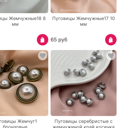
ицы Жемчужные18 8
Пуговицы Жемчужные17 10
мм
мм
65 руб
говицы Жемчуг1
Пуговицы серебристые с
бронзовые
жемчужиной край косичка