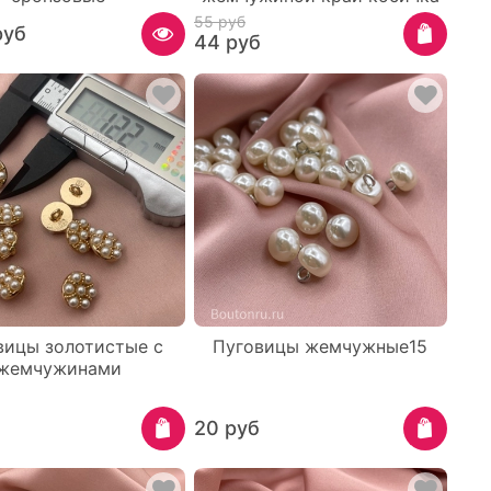
55 руб
руб
44 руб
вицы золотистые с
Пуговицы жемчужные15
жемчужинами
20 руб