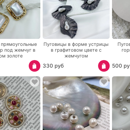
 прямоугольные
Пуговицы в форме устрицы
Пуго
р под жемчуг в
в графитовом цвете с
гор
ом золоте
жемчугом
330 руб
500 ру