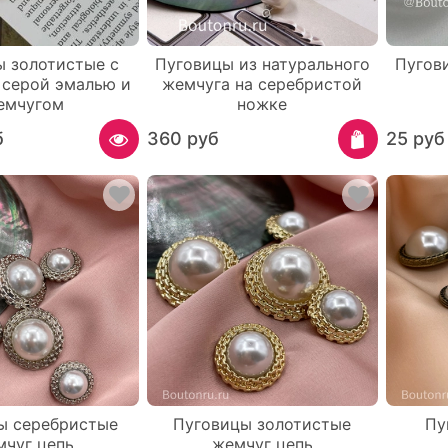
ы золотистые с
Пуговицы из натурального
Пугов
 серой эмалью и
жемчуга на серебристой
емчугом
ножке
б
360 руб
25 руб
ы серебристые
Пуговицы золотистые
Пу
мчуг цепь
жемчуг цепь