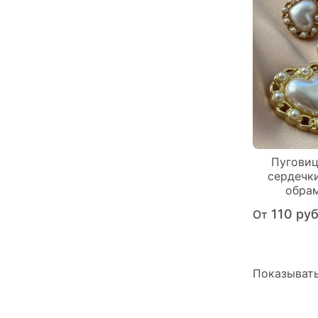
Пугови
сердечк
обра
110 ру
От
Показывать