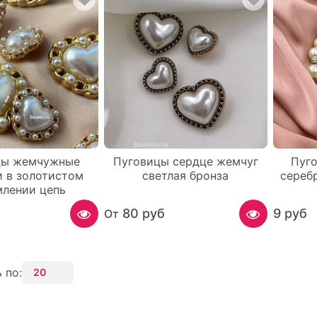
цы жемчужные
Пуговицы сердце жемчуг
Пуг
и в золотистом
светлая бронза
сереб
млении цепь
б
80 руб
9 руб
От
 по: