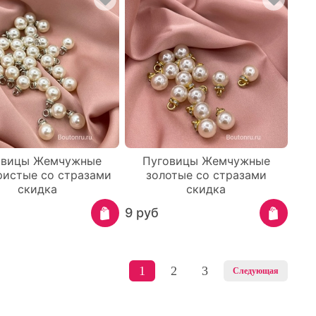
овицы Жемчужные
Пуговицы Жемчужные
ристые со стразами
золотые со стразами
скидка
скидка
9 руб
1
2
3
Следующая