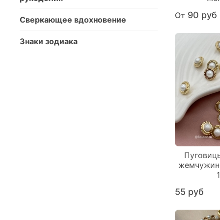
90 руб
От
Сверкающее вдохновение
Знаки зодиака
Пуговиц
жемчужино
55 руб