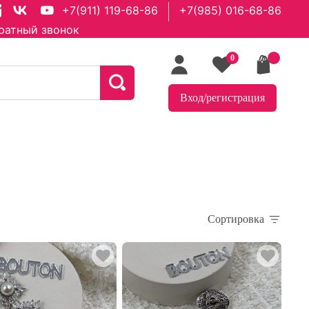
+7(911) 119-68-86
+7(985) 016-68-86
ратный звонок
0
Вход/регистрация
Сортировка