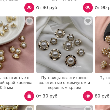
90 руб
90 
От
От
ы золотистые с
Пуговицы пластиковые
Пуго
й край косичка
золотистые с жемчугом и
10,5 мм
неровным краем
30 руб
80 руб
От