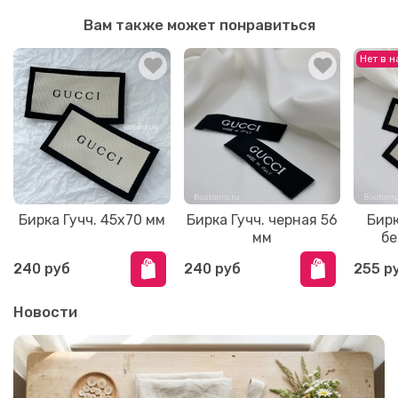
Вам также может понравиться
Нет в 
Бирка Гучч. 45х70 мм
Бирка Гучч. черная 56
Бирк
мм
бе
240 руб
240 руб
255 р
Новости