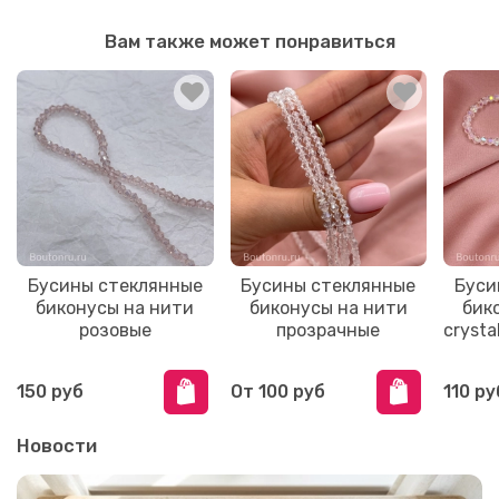
Вам также может понравиться
Бусины стеклянные
Бусины стеклянные
Буси
биконусы на нити
биконусы на нити
бик
розовые
прозрачные
cryst
150 руб
От
100 руб
110 ру
Новости