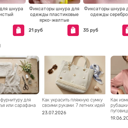
для шнура
Фиксаторы шнура для
Фиксаторы шнура 
истый
одежды пластиковые
одежды серебро
ярко-желтые
21 руб
35 руб
и
 фурнитуру для
Как украсить пляжную сумку
Как изм
тья или сарафана
своими руками: 7 летних идей
рубашки
пуговиц
23.07.2026
19.06.2