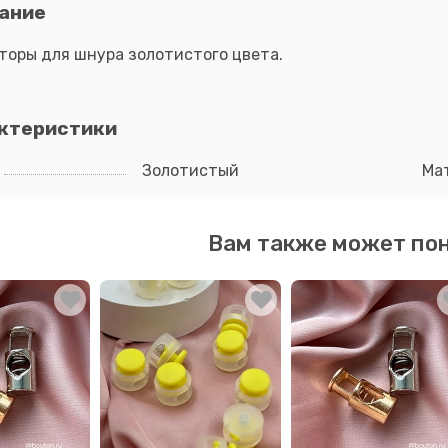
ание
торы для шнура золотистого цвета.
ктеристики
Золотистый
Ма
Вам также может по