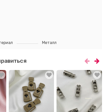
териал
Металл
нравиться