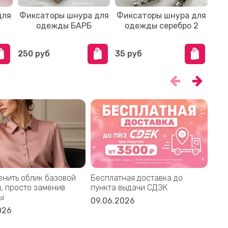
для
Фиксаторы шнура для
Фиксаторы шнура для
Фи
одежды БАРБ
одежды серебро 2
од
250 руб
35 руб
80 
енить облик базовой
Бесплатная доставка до
При
, просто заменив
пункта выдачи СДЭК
Мос
ы
пош
09.06.2026
026
30.