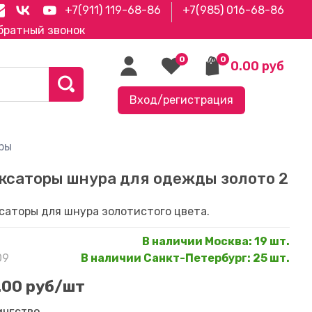
+7(911) 119-68-86
+7(985) 016-68-86
братный звонок
0
0
0.00 руб
Вход/регистрация
ры
ксаторы шнура для одежды золото 2
саторы для шнура золотистого цвета.
В наличии Москва
:
19 шт.
09
В наличии Санкт-Петербург
:
25 шт.
.00 руб
/шт