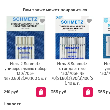
Вам также может понравиться
Иглы 2 Schmetz
Иглы 3 Schmetz
Иг
универсальные набор
стандартные
ун
130/705H
130/705H №
130/
№70,80(2),90,100 5 шт
70(2),80(3),90(3),100(2
), 10 шт.
210 руб
355 руб
355 р
Новости