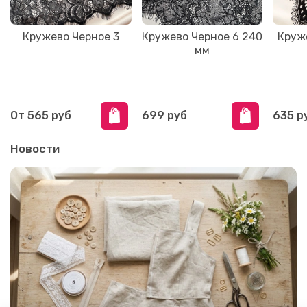
Кружево Черное 3
Кружево Черное 6 240
Круж
мм
От
565 руб
699 руб
635 р
Новости