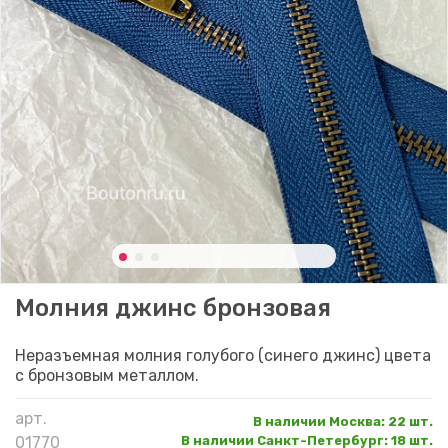
Молния джинс бронзовая
Неразъемная молния голубого (синего джинс) цвета
с бронзовым металлом.
арт.
В наличии Москва
:
22 шт.
01770
В наличии Санкт-Петербург
:
18 шт.