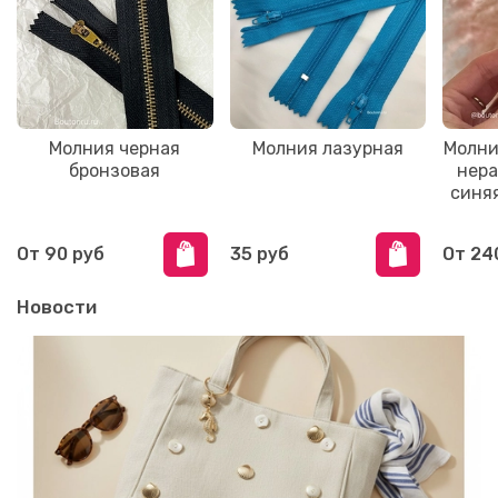
Молния черная
Молния лазурная
Молни
бронзовая
нера
синяя
От
90 руб
35 руб
От
24
Новости