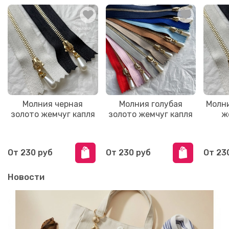
Молния черная
Молния голубая
Молни
золото жемчуг капля
золото жемчуг капля
ж
От
230 руб
От
230 руб
От
23
Новости