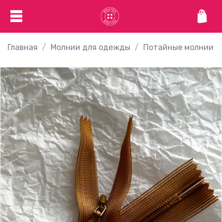
Главная
Молнии для одежды
Потайные молнии