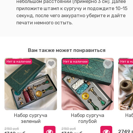
небольшом расстоянии (примерно 3 см). Далее
приложите штамп к сургучу и подождите 10-15
секунд, после чего аккуратно уберите и дайте
печати немного остыть.
Вам также может понравиться
Нет в наличии
Нет в наличии
Нет в 
Набор сургуча
Набор сургуча
Наб
зеленый
голубой
2150 руб
2150 руб
2749 