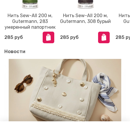
Нить Sew-All 200 м,
Нить Sew-All 200 м,
Нить
Gutermann, 283
Gutermann, 308 бурый
Gu
умеренный папортник
285 руб
285 руб
285 р
Новости