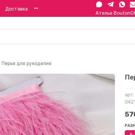
Доставка
Ателье Bouton
О
Перья для рукоделия
Пе
арт.
042
57
РАЗ
5-