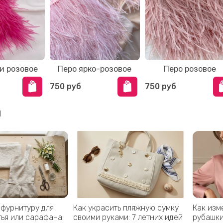
и розовое
Перо ярко-розовое
Перо розовое
750 руб
750 руб
и
 фурнитуру для
Как украсить пляжную сумку
Как изм
тья или сарафана
своими руками: 7 летних идей
рубашки