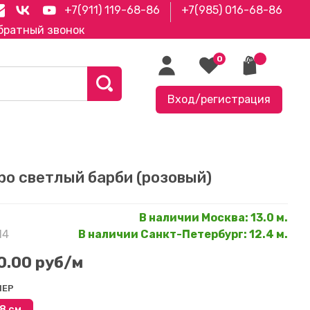
+7(911) 119-68-86
+7(985) 016-68-86
братный звонок
0
Вход/регистрация
ро светлый барби (розовый)
В наличии Москва
:
13.0 м.
14
В наличии Санкт-Петербург
:
12.4 м.
0.00 руб
/м
МЕР
8 см