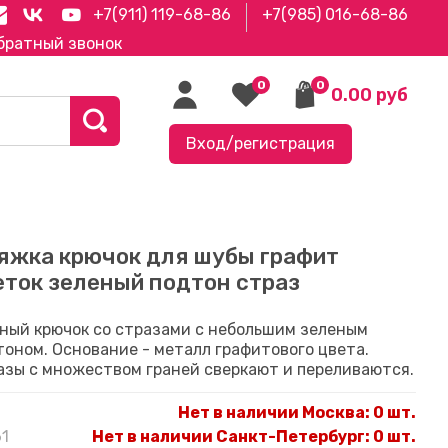
+7(911) 119-68-86
+7(985) 016-68-86
братный звонок
0
0
0.00 руб
Вход/регистрация
яжка крючок для шубы графит
еток зеленый подтон страз
ный крючок со стразами с небольшим зеленым
тоном. Основание - металл графитового цвета.
азы с множеством граней сверкают и переливаются.
Нет в наличии Москва
:
0 шт.
61
Нет в наличии Санкт-Петербург
:
0 шт.