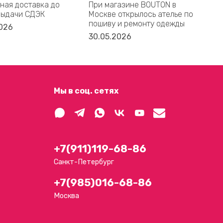
ная доставка до
При магазине BOUTON в
Bal
выдачи СДЭК
Москве открылось ателье по
дом
пошиву и ремонту одежды
акс
026
30.05.2026
16.
Мы в соц. сетях
+7(911)119-68-86
Санкт-Петербург
+7(985)016-68-86
Москва