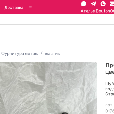
Доставка
Ателье Bouton
О
Фурнитура металл / пластик
Пр
цв
Шуб
под
Стр
арт.
017