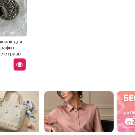
рючок для
графит
е стразы
и