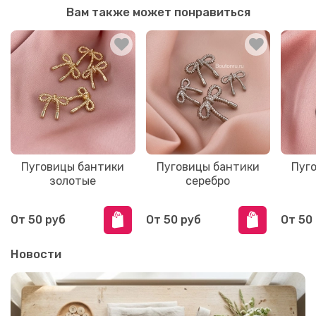
Вам также может понравиться
Пуговицы бантики
Пуговицы бантики
Пуг
золотые
серебро
От
50 руб
От
50 руб
От
50
Новости