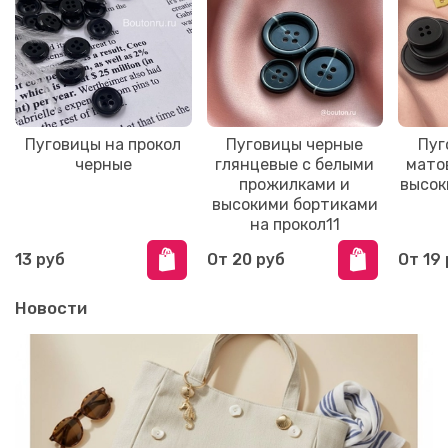
Пуговицы на прокол
Пуговицы черные
Пуг
черные
глянцевые с белыми
мато
прожилками и
высок
высокими бортиками
на прокол11
13 руб
От
20 руб
От
19
Новости