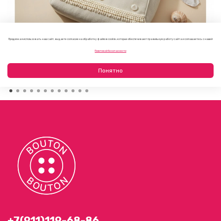
Продолжая использовать наш сайт, вы даете согласие на обработку файлов cookie, которые обеспечивают правильную работу сайта и соглашаетесь с нашей
Как украсить пляжную сумку своими руками: 7 летних
Политикой безопасности
идей
23.07.2026
Понятно
+7(911)119-68-86