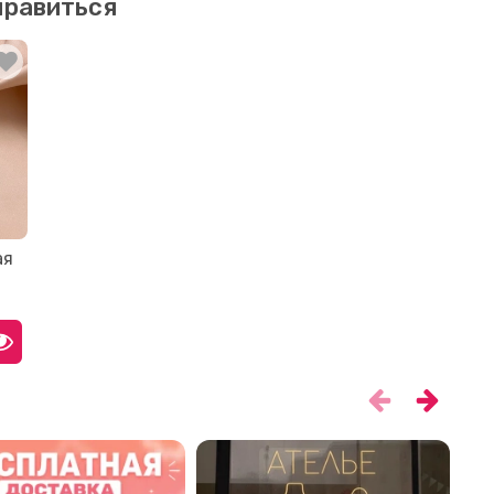
нравиться
ая