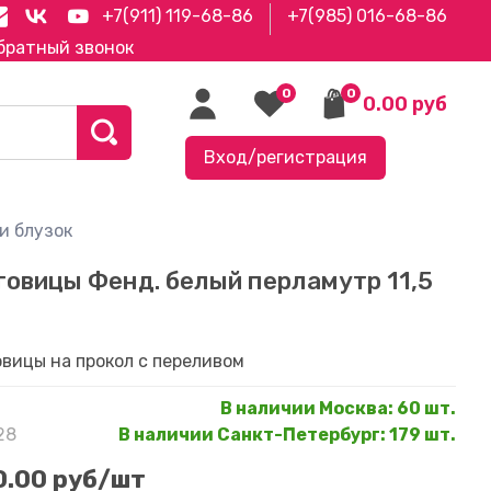
+7(911) 119-68-86
+7(985) 016-68-86
братный звонок
0
0
0.00 руб
Вход/регистрация
и блузок
говицы Фенд. белый перламутр 11,5
овицы на прокол с переливом
В наличии Москва
:
60 шт.
28
В наличии Санкт-Петербург
:
179 шт.
0.00 руб
/шт