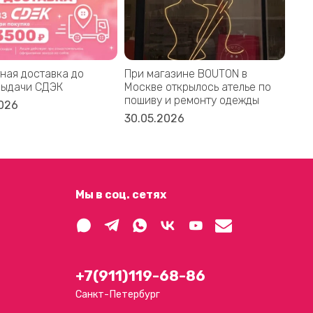
ная доставка до
При магазине BOUTON в
Bal
выдачи СДЭК
Москве открылось ателье по
дом
пошиву и ремонту одежды
акс
026
30.05.2026
16.
Мы в соц. сетях
+7(911)119-68-86
Санкт-Петербург