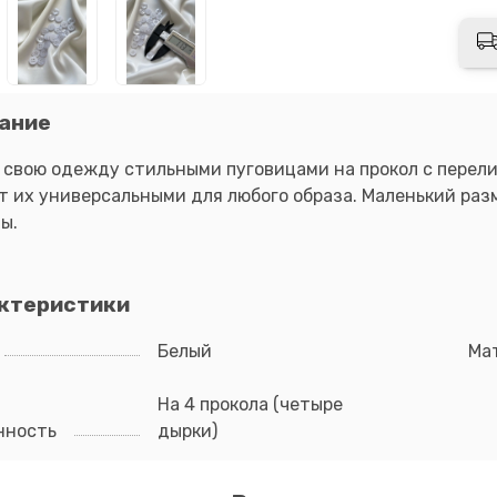
ание
 свою одежду стильными пуговицами на прокол с перели
 их универсальными для любого образа. Маленький разм
ы.
ктеристики
Белый
Ма
На 4 прокола (четыре
нность
дырки)