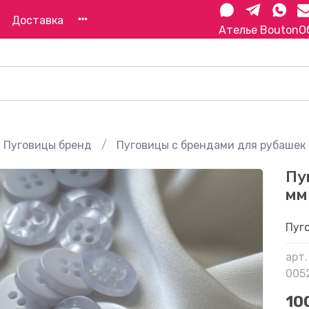
Доставка
Ателье Bouton
О
Пуговицы бренд
Пуговицы с брендами для рубашек 
Пу
мм
Пуг
арт.
005
10