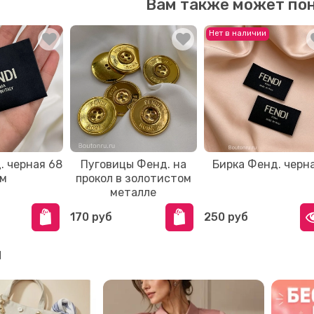
Вам также может по
Нет в наличии
. черная 68
Пуговицы Фенд. на
Бирка Фенд. черн
м
прокол в золотистом
металле
170 руб
250 руб
и