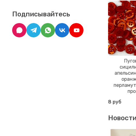
Подписывайтесь
Пуго
сицил
апельсин
оранж
перламут
про
8 руб
Новост