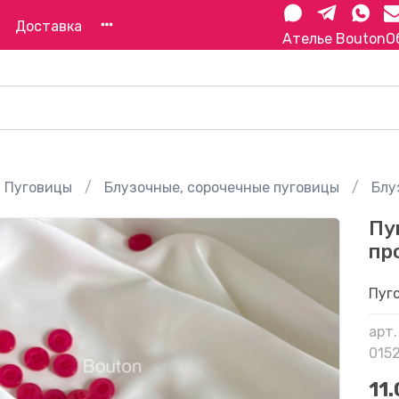
Доставка
Ателье Bouton
О
Пуговицы
Блузочные, сорочечные пуговицы
Блу
Пу
пр
Пуг
арт.
015
11