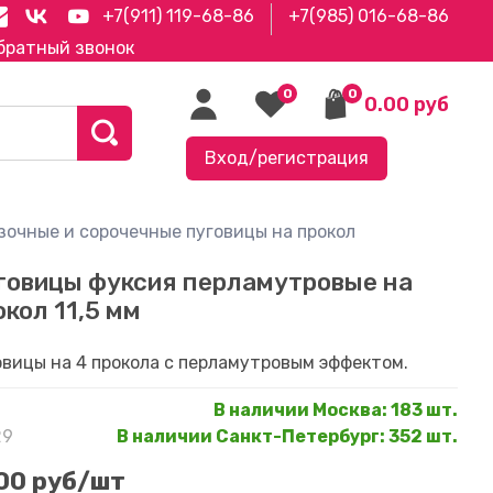
+7(911) 119-68-86
+7(985) 016-68-86
братный звонок
0
0
0.00 руб
Вход/регистрация
зочные и сорочечные пуговицы на прокол
говицы фуксия перламутровые на
окол 11,5 мм
овицы на 4 прокола с перламутровым эффектом.
В наличии Москва
:
183 шт.
29
В наличии Санкт-Петербург
:
352 шт.
.00 руб
/шт