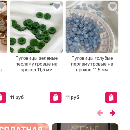
Пуговицы зеленые
Пуговицы голубые
П
перламутровые на
перламутровые на
р
а
прокол 11,5 мм
прокол 11,5 мм
п
11 руб
11 руб
11 