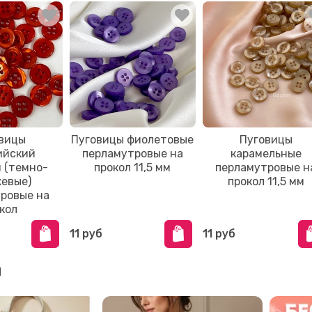
вицы
Пуговицы фиолетовые
Пуговицы
ийский
перламутровые на
карамельные
 (темно-
прокол 11,5 мм
перламутровые н
евые)
прокол 11,5 мм
ровые на
кол
11 руб
11 руб
и