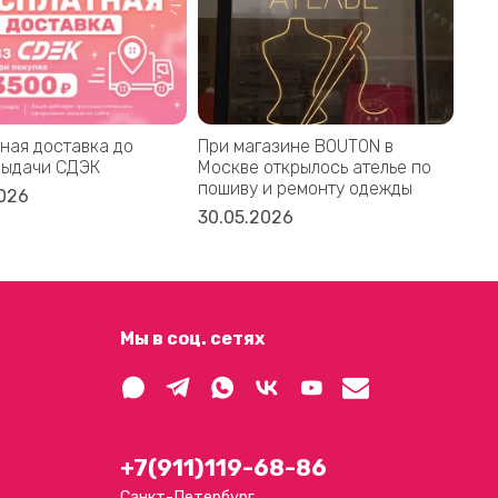
ная доставка до
При магазине BOUTON в
Bal
выдачи СДЭК
Москве открылось ателье по
дом
пошиву и ремонту одежды
акс
026
30.05.2026
16.
Мы в соц. сетях
+7(911)119-68-86
Санкт-Петербург