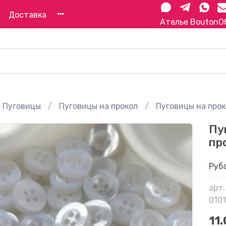
Доставка
Ателье Bouton
О
Пуговицы
Пуговицы на прокол
Пуговицы на прок
Пу
пр
Руб
арт.
010
11