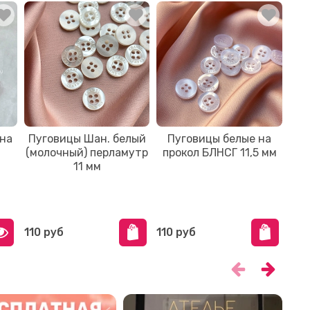
 на
Пуговицы Шан. белый
Пуговицы белые на
Пуг
(молочный) перламутр
прокол БЛНСГ 11,5 мм
п
11 мм
110 руб
110 руб
100