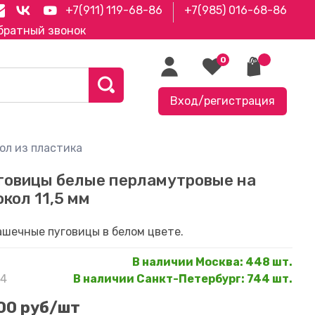
+7(911) 119-68-86
+7(985) 016-68-86
братный звонок
0
Вход/регистрация
ол из пластика
говицы белые перламутровые на
окол 11,5 мм
ашечные пуговицы в белом цвете.
В наличии Москва
:
448 шт.
14
В наличии Санкт-Петербург
:
744 шт.
.00 руб
/шт