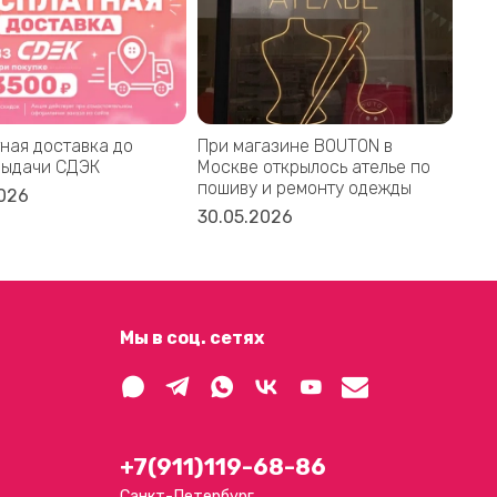
ная доставка до
При магазине BOUTON в
Bal
выдачи СДЭК
Москве открылось ателье по
дом
пошиву и ремонту одежды
акс
026
30.05.2026
16.
Мы в соц. сетях
+7(911)119-68-86
Санкт-Петербург