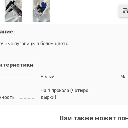
ание
ечные пуговицы в белом цвете.
ктеристики
Белый
Ма
На 4 прокола (четыре
нность
дырки)
Вам также может по