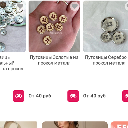
вицы
Пуговицы Золотые на
Пуговицы Серебро
альный
прокол металл
прокол металл
 на прокол
От
40 руб
От
40 руб
и