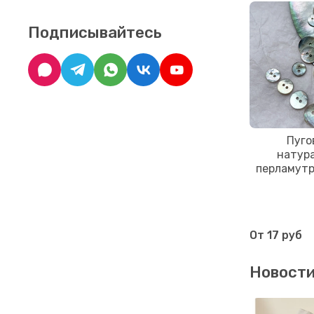
Подписывайтесь
Пуго
натур
перламутр
От
17 руб
Новост