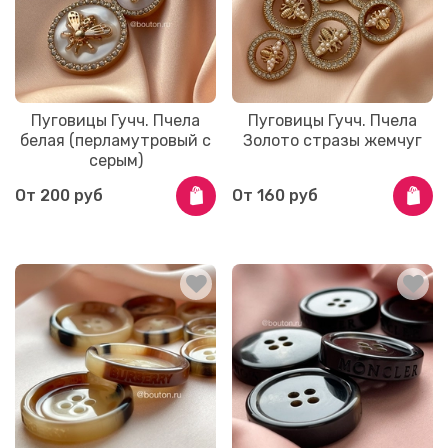
Пуговицы Гучч. Пчела
Пуговицы Гучч. Пчела
белая (перламутровый с
Золото стразы жемчуг
серым)
От
200 руб
От
160 руб