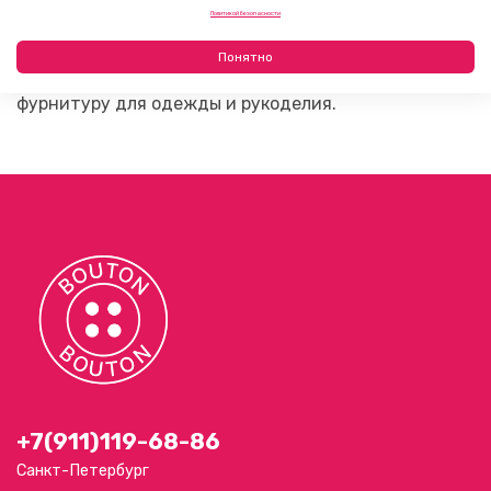
Телефон: +7(911)119‑68‑86
Политикой безопасности
На сайте Bouton вы можете купить популярные
Понятно
пуговицы и подобрать другую качественную
фурнитуру для одежды и рукоделия.
+7(911)119-68-86
Санкт-Петербург