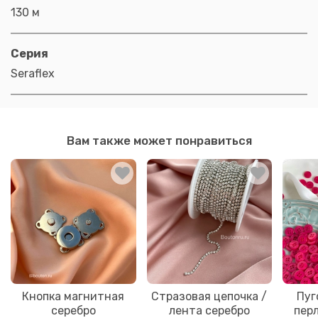
130 м
Серия
Seraflex
Вам также может понравиться
Кнопка магнитная
Стразовая цепочка /
Пуг
серебро
лента серебро
пер