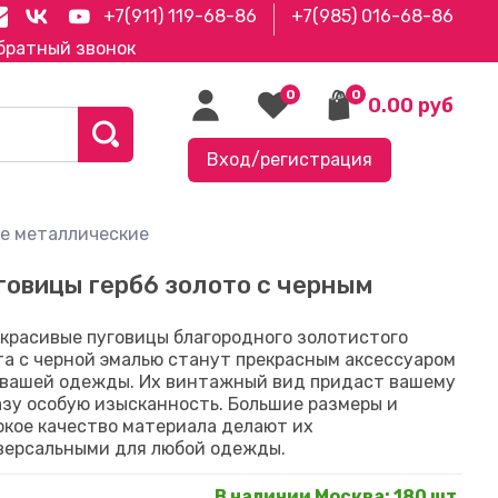
+7(911) 119-68-86
+7(985) 016-68-86
братный звонок
0
0
0.00 руб
Вход/регистрация
е металлические
говицы герб6 золото с черным
 красивые пуговицы благородного золотистого
та с черной эмалью станут прекрасным аксессуаром
 вашей одежды. Их винтажный вид придаст вашему
азу особую изысканность. Большие размеры и
окое качество материала делают их
версальными для любой одежды.
В наличии Москва
:
180 шт.