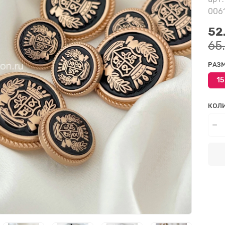
006
52
65
РАЗ
15
КОЛ