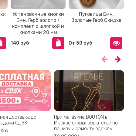
пки
Установочные кнопки
Пуговицы Бмн.
Бмн. Герб золото /
Золотые Герб Скидка
комплект с шляпкой и
кнопками 20 мм
140 руб
От
50 руб
ная доставка до
При магазине BOUTON в
Bal
выдачи СДЭК
Москве открылось ателье по
дом
пошиву и ремонту одежды
акс
026