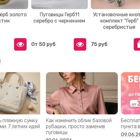
ерб золото
Пуговицы Герб11
Установочные кно
стик
серебро с чернением
комплект "Герб"
серебристые
От
50 руб
75 руб
и
ь пляжную сумку
Как изменить облик базовой
Бесплат
ми: 7 летних идей
рубашки, просто заменив
пункта 
пуговицы
09.06.2