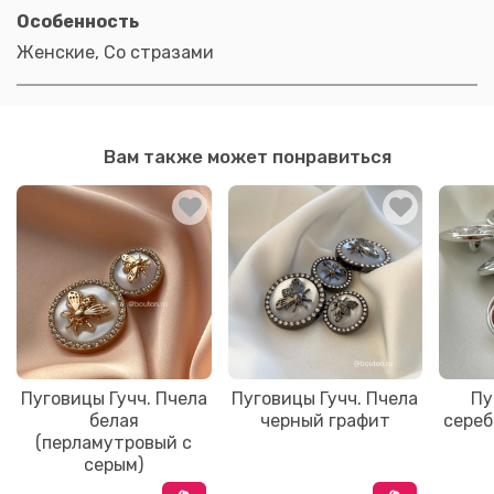
Особенность
Женские, Со стразами
Вам также может понравиться
Пуговицы Гучч. Пчела
Пуговицы Гучч. Пчела
Пу
белая
черный графит
сереб
(перламутровый с
серым)