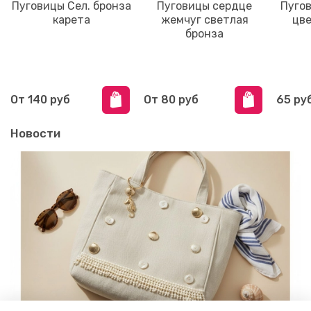
Пуговицы Сел. бронза
Пуговицы сердце
Пуго
карета
жемчуг светлая
цве
бронза
От
140 руб
От
80 руб
65 ру
Новости