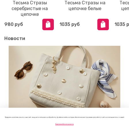
Тесьма Стразы
Тесьма Стразы на
Тес
серебристые на
цепочке белые
цеп
цепочке
980 руб
1035 руб
1035 
Новости
Продолжая использовать наш сайт, вы даете согласие на обработку файлов cookie, которые обеспечивают правильную работу сайта и соглашаетесь с нашей
Как украсить пляжную сумку своими руками: 7 летних
Политикой безопасности
идей