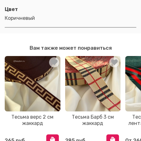
Цвет
Коричневый
Вам также может понравиться
Тесьма верс 2 см
Тесьма Барб 3 см
Тес
жаккард
жаккард
лент
265 руб
285 руб
От
26