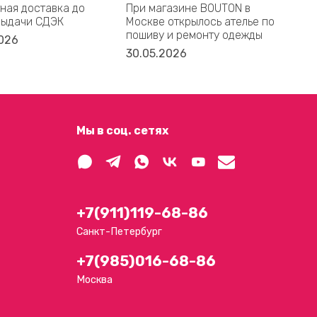
ная доставка до
При магазине BOUTON в
Bal
выдачи СДЭК
Москве открылось ателье по
дом
пошиву и ремонту одежды
акс
026
30.05.2026
16.
Мы в соц. сетях
+7(911)119-68-86
Санкт-Петербург
+7(985)016-68-86
Москва