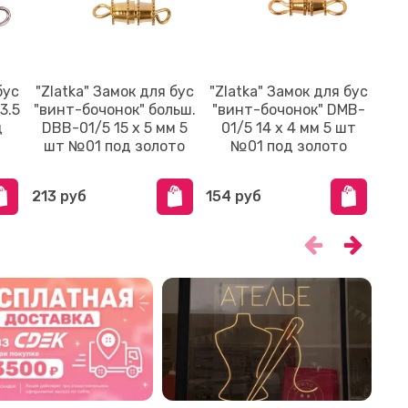
бус
"Zlatka" Замок для бус
"Zlatka" Замок для бус
"
3.5
"винт-бочонок" больш.
"винт-бочонок" DMB-
M
д
DBB-01/5 15 х 5 мм 5
01/5 14 х 4 мм 5 шт
шт №01 под золото
№01 под золото
213 руб
154 руб
255