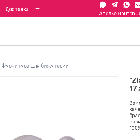
Доставка
Ателье Bouton
О
Фурнитура для бижутерии
"Z
17
Замо
каче
бра
Раз
100