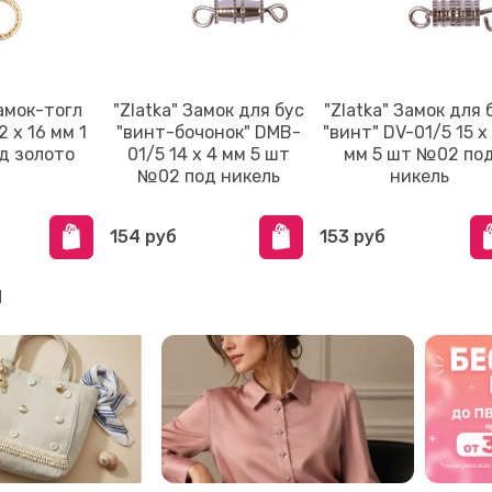
Замок-тогл
"Zlatka" Замок для бус
"Zlatka" Замок для 
 х 16 мм 1
"винт-бочонок" DMB-
"винт" DV-01/5 15 х 
д золото
01/5 14 х 4 мм 5 шт
мм 5 шт №02 по
№02 под никель
никель
154 руб
153 руб
и