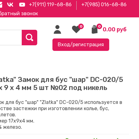
+7(911) 119-68-86
+7(985) 016-68-86
братный звонок
0
0
0.00 руб
Вход/регистрация
latka" Замок для бус "шар" DC-020/5
 х 9 х 4 мм 5 шт №02 под никель
к для бус "шар" "Zlatka" DC-020/5 используется в
стве застежки при изготовлении колье, бус,
слетов.
мер 17х9х4 мм.
% железо.