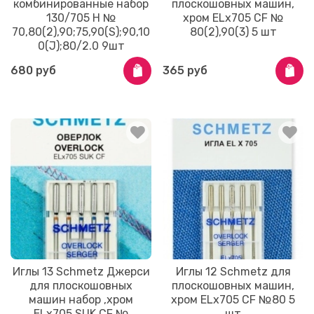
комбинированные набор
плоскошовных машин,
130/705 H №
хром ELx705 CF №
70,80(2),90;75,90(S);90,10
80(2),90(3) 5 шт
0(J);80/2.0 9шт
680 руб
365 руб
Иглы 13 Schmetz Джерси
Иглы 12 Schmetz для
для плоскошовных
плоскошовных машин,
машин набор ,хром
хром ELx705 CF №80 5
ELx705 SUK CF №
шт