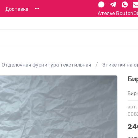
Доставка
Ателье Bouton
О
Отделочная фурнитура текстильная
Этикетки на о
Би
Бир
арт.
008
24