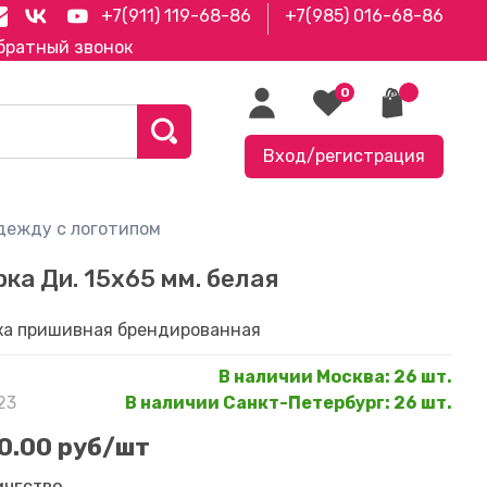
+7(911) 119-68-86
+7(985) 016-68-86
братный звонок
0
Вход/регистрация
дежду с логотипом
рка Ди. 15х65 мм. белая
ка пришивная брендированная
В наличии Москва
:
26 шт.
23
В наличии Санкт-Петербург
:
26 шт.
0.00 руб
/шт