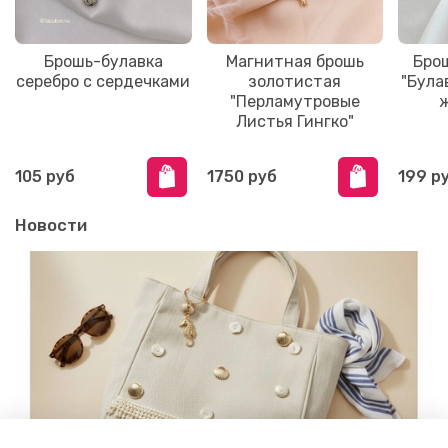
Брошь-булавка
Магнитная брошь
Бро
серебро с сердечками
золотистая
"Була
"Перламутровые
ж
Листья Гингко"
105 руб
1750 руб
199 р
Новости