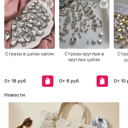
Стразы в цапах капли
Стразы круглые в
Стра
круглых цапах
ц
От
18 руб
От
8 руб
От
10 
Новости