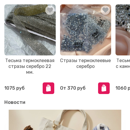
Тесьма термоклеевая
Стразы термоклеевые
Тесьм
стразы серебро 22
серебро
с кам
мм.
1075 руб
От
370 руб
1060 
Новости