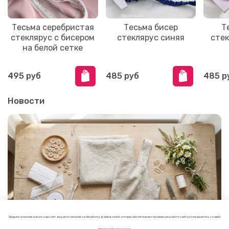
Тесьма серебристая
Тесьма бисер
Т
стеклярус с бисером
стеклярус синяя
стек
на белой сетке
495 руб
485 руб
485 р
Новости
Продолжая использовать наш сайт, вы даете согласие на обработку файлов cookie, которые обеспечивают правильную работу сайта и соглашаетесь с нашей