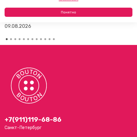
Политикой безопасности
Как выбрать фурнитуру для летнего платья или
Понятно
сарафана
09.08.2026
+7(911)119-68-86
Санкт-Петербург