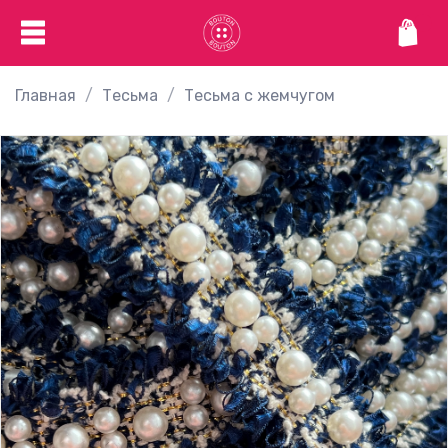
Главная
Тесьма
Тесьма с жемчугом